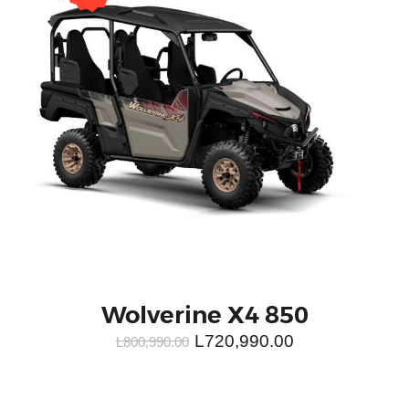
Wolverine X4 850
L
720,990.00
L
800,990.00