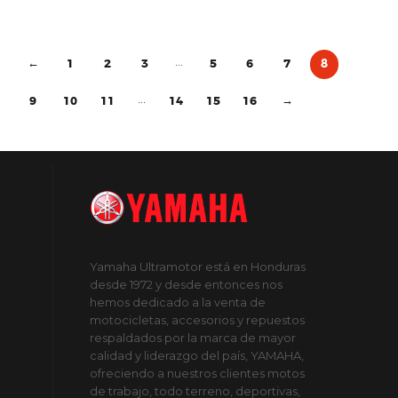
…
1
2
3
5
6
7
8
←
…
9
10
11
14
15
16
→
Yamaha Ultramotor está en Honduras
desde 1972 y desde entonces nos
hemos dedicado a la venta de
motocicletas, accesorios y repuestos
respaldados por la marca de mayor
calidad y liderazgo del país, YAMAHA,
ofreciendo a nuestros clientes motos
de trabajo, todo terreno, deportivas,