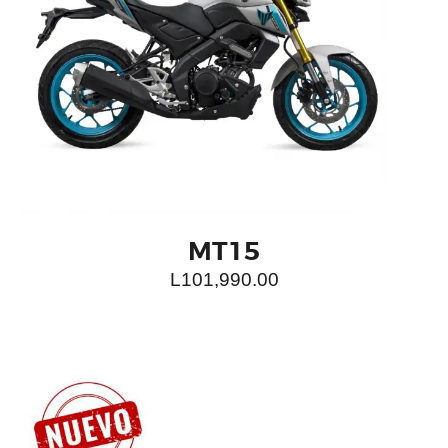
MT15
L
101,990.00