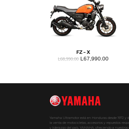
FZ – X
L
67,990.00
L
68,990.00
Yamaha Ultramotor está en Honduras desde 1972 y 
la venta de motocicletas, accesorios y repuestos res
y liderazgo del país, YAMAHA, ofreciendo a nuestros 