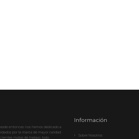
Información
desde entonces nos hemos dedicado a
paldados por la marca de mayor calidad
Sobre Nosotros
clientes motos de trabajo, todo