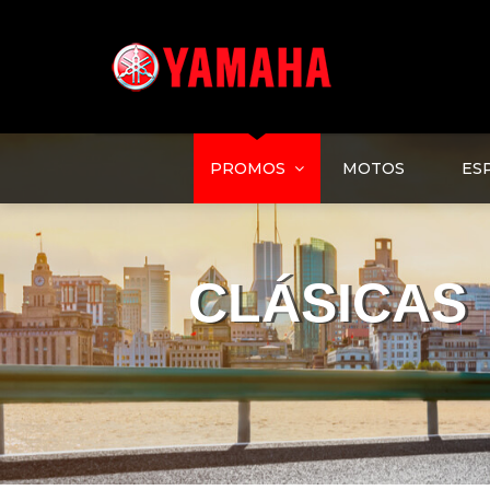
Yamaha Ultramotor está en Honduras desde 1972 y desde entonces nos hemos d
clientes motos de trabajo, todo terreno, deportivas, automáticas, semi au
PROMOS
MOTOS
ES
CLÁSICAS