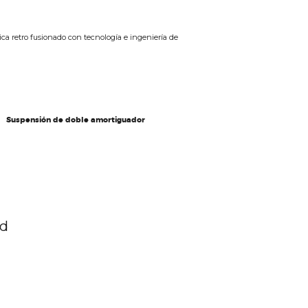
tica retro fusionado con tecnología e ingeniería de
Suspensión de doble amortiguador
ad