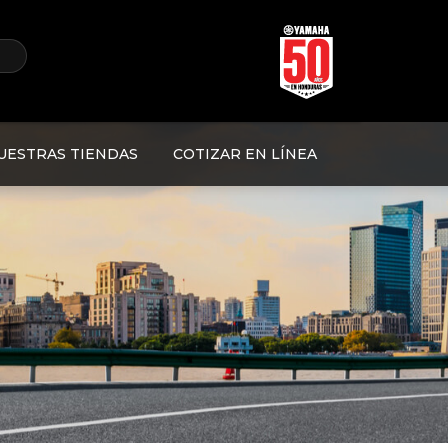
 marca de mayor calidad y liderazgo del país, YAMAHA, ofreciendo a nuestros
y enduro, cuatrimotos, motos acuaticas, motores marinos generadores y más.
UESTRAS TIENDAS
COTIZAR EN LÍNEA