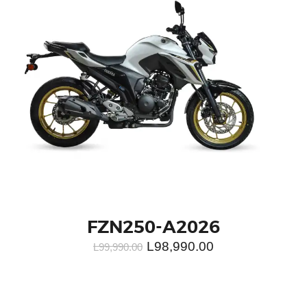
FZN250-A2026
L
98,990.00
L
99,990.00