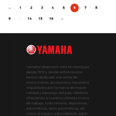
1
2
3
4
5
6
7
8
←
…
9
14
15
16
→
Yamaha Ultramotor está en Honduras
desde 1972 y desde entonces nos
hemos dedicado a la venta de
motocicletas, accesorios y repuestos
respaldados por la marca de mayor
calidad y liderazgo del país, YAMAHA,
ofreciendo a nuestros clientes motos
de trabajo, todo terreno, deportivas,
automáticas, semi automáticas, así
como el equipo especializado súper