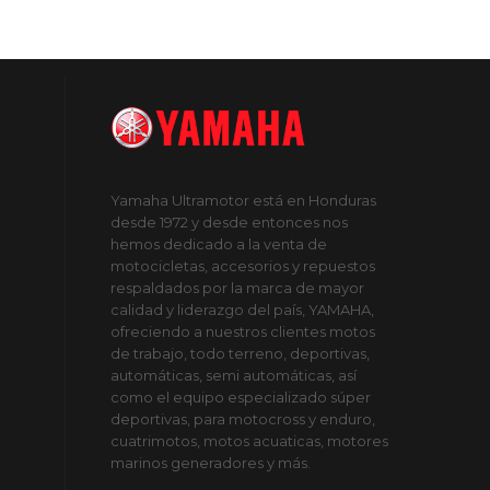
Yamaha Ultramotor está en Honduras
desde 1972 y desde entonces nos
hemos dedicado a la venta de
motocicletas, accesorios y repuestos
respaldados por la marca de mayor
calidad y liderazgo del país, YAMAHA,
ofreciendo a nuestros clientes motos
de trabajo, todo terreno, deportivas,
automáticas, semi automáticas, así
como el equipo especializado súper
deportivas, para motocross y enduro,
cuatrimotos, motos acuaticas, motores
marinos generadores y más.