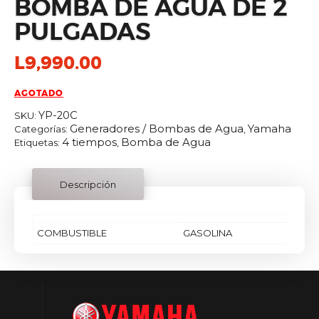
BOMBA DE AGUA DE 2
COTIZAR EN LÍNEA
PULGADAS
L
9,990.00
AGOTADO
YP-20C
SKU:
Generadores / Bombas de Agua
Yamaha
Categorías:
,
4 tiempos
Bomba de Agua
Etiquetas:
,
Descripción
COMBUSTIBLE
GASOLINA