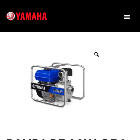
YAMAHA HONDURAS
Yamaha Ultramotor está en Honduras desde 1972 y desde entonces nos hemos
dedicado a la venta de motocicletas, accesorios y repuestos respaldados por la
marca de mayor calidad y liderazgo del país, YAMAHA, ofreciendo a nuestros
clientes motos de trabajo, todo terreno, deportivas, automáticas, semi
automáticas, así como el equipo especializado súper deportivas, para
motocross y enduro, cuatrimotos, motos acuaticas, motores marinos
generadores y más.
PROMOS
MOTOS
EQUIPO
ESPECIALIZADO
PRODUCTOS
SERVICIOS
NUESTRAS
TIENDAS