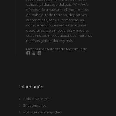
COTIZAR EN LÍNEA
calidad y liderazgo del país, YAMAHA,
ofreciendo a nuestros clientes motos
de trabajo, todo terreno, deportivas,
automáticas, semi automáticas, así
como el equipo especializado súper
deportivas, para motocross y enduro,
cuatrimotos, motos acuaticas, motores
marinos generadores y más.
Distribuidor Autorizado Motomundo
Información
Sobre Nosotros
Encuéntranos
Politicas de Privacidad