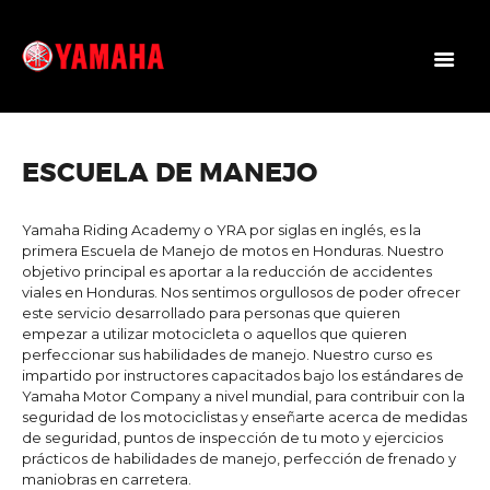
YAMAHA HONDURAS
Yamaha Ultramotor está en Honduras desde 1972 y desde entonces nos hemos
dedicado a la venta de motocicletas, accesorios y repuestos respaldados por la
marca de mayor calidad y liderazgo del país, YAMAHA, ofreciendo a nuestros
clientes motos de trabajo, todo terreno, deportivas, automáticas, semi
automáticas, así como el equipo especializado súper deportivas, para
motocross y enduro, cuatrimotos, motos acuaticas, motores marinos
ESCUELA DE MANEJO
generadores y más.
PROMOS
Yamaha Riding Academy o YRA por siglas en inglés, es la
primera Escuela de Manejo de motos en Honduras. Nuestro
MOTOS
objetivo principal es aportar a la reducción de accidentes
viales en Honduras. Nos sentimos orgullosos de poder ofrecer
EQUIPO
este servicio desarrollado para personas que quieren
ESPECIALIZADO
empezar a utilizar motocicleta o aquellos que quieren
perfeccionar sus habilidades de manejo. Nuestro curso es
PRODUCTOS
impartido por instructores capacitados bajo los estándares de
Yamaha Motor Company a nivel mundial, para contribuir con la
SERVICIOS
seguridad de los motociclistas y enseñarte acerca de medidas
NUESTRAS
de seguridad, puntos de inspección de tu moto y ejercicios
prácticos de habilidades de manejo, perfección de frenado y
TIENDAS
maniobras en carretera.