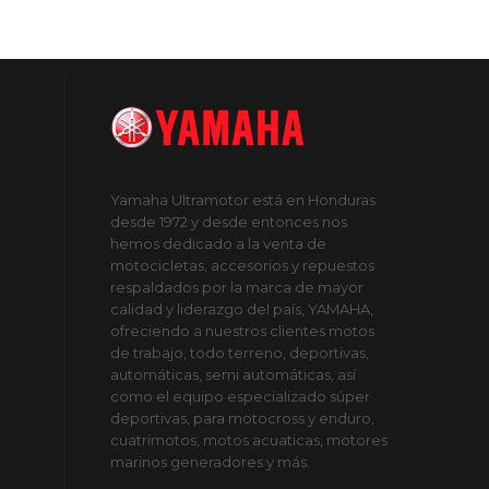
Yamaha Ultramotor está en Honduras
desde 1972 y desde entonces nos
hemos dedicado a la venta de
motocicletas, accesorios y repuestos
respaldados por la marca de mayor
calidad y liderazgo del país, YAMAHA,
ofreciendo a nuestros clientes motos
de trabajo, todo terreno, deportivas,
automáticas, semi automáticas, así
como el equipo especializado súper
deportivas, para motocross y enduro,
cuatrimotos, motos acuaticas, motores
marinos generadores y más.